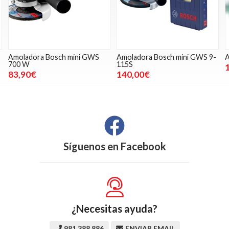
 GWS
Amoladora Bosch mini GWS 9-
Amoladora Hikoki G23SC4
115S
190,00€
140,00€
Síguenos en
Facebook
¿Necesitas ayuda?
981 388 886
ENVIAR EMAIL