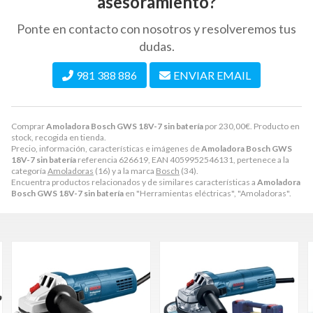
asesoramiento?
Ponte en contacto con nosotros y resolveremos tus
dudas.
981 388 886
ENVIAR EMAIL
Comprar
Amoladora Bosch GWS 18V-7 sin batería
por
230,00
€
. Producto en
stock, recogida en tienda.
Precio, información, características e imágenes de
Amoladora Bosch GWS
18V-7 sin batería
referencia 626619, EAN 4059952546131, pertenece a la
categoría
Amoladoras
(16) y a la marca
Bosch
(34).
Encuentra productos relacionados y de similares características a
Amoladora
Bosch GWS 18V-7 sin batería
en "Herramientas eléctricas", "Amoladoras".