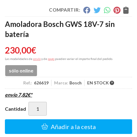
COMPARTIR:
Amoladora Bosch GWS 18V-7 sin
batería
230,00
€
Las modalidades de
envío
y de
pago
pueden variar el importe final del pedido.
sólo online
Ref.:
626619
Marca:
Bosch
EN STOCK
envío
7,82
€
*
Cantidad
Añadir a la cesta