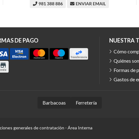
981 388 886
ENVIAR EMAIL
RMAS DE PAGO
NUESTRA 
Cómo comp
Quiénes so
Formas de 
Gastos de e
Barbacoas
Ferretería
ciones generales de contratación
-
Área Interna