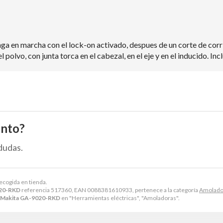
nga en marcha con el lock-on activado, despues de un corte de corr
polvo, con junta torca en el cabezal, en el eje y en el inducido. In
ento?
dudas.
recogida en tienda.
020-RKD
referencia 517360, EAN 0088381610933, pertenece a la categoría
Amolado
 Makita GA-9020-RKD
en "Herramientas eléctricas", "Amoladoras".