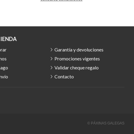
TIENDA
rar
Garantía y devoluciones
mos
Promociones vigentes
pago
Validar cheque regalo
nvío
Contacto
© PÁXINAS GALEGAS