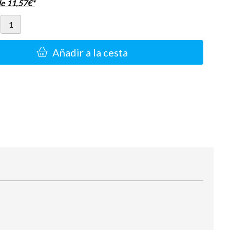
de
11,57
€
*
Añadir a la cesta