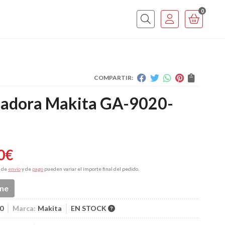
0
COMPARTIR:
adora Makita GA-9020-
0
€
s de
envío
y de
pago
pueden variar el importe final del pedido.
ine
0
Marca:
Makita
EN STOCK