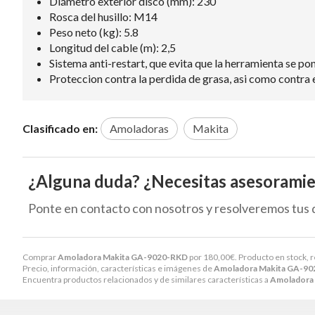
Diámetro exterior disco (mm): 230
Rosca del husillo: M14
Peso neto (kg): 5.8
Longitud del cable (m): 2,5
Sistema anti-restart, que evita que la herramienta se po
Proteccion contra la perdida de grasa, asi como contra el 
Clasificado en:
Amoladoras
Makita
¿Alguna duda? ¿Necesitas asesorami
Ponte en contacto con nosotros y resolveremos tus 
Comprar
Amoladora Makita GA-9020-RKD
por
180,00
€
. Producto en stock, 
Precio, información, características e imágenes de
Amoladora Makita GA-9
Encuentra productos relacionados y de similares características a
Amoladora