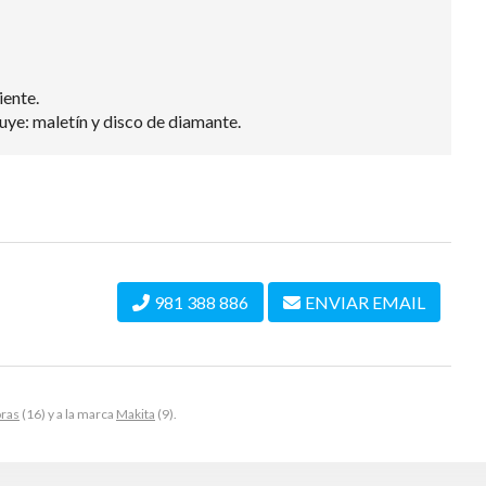
iente.
cluye: maletín y disco de diamante.
981 388 886
ENVIAR EMAIL
ras
(16) y a la marca
Makita
(9).