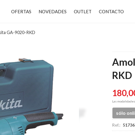
OFERTAS
NOVEDADES
OUTLET
CONTACTO
kita GA-9020-RKD
Amol
RKD
180,0
Las modalidade
sólo onl
Ref.:
51736