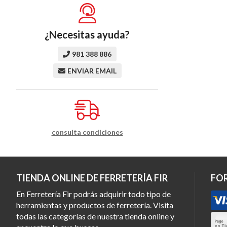
¿Necesitas ayuda?
981 388 886
ENVIAR EMAIL
consulta condiciones
TIENDA ONLINE DE FERRETERÍA FIR
FO
En Ferretería Fir podrás adquirir todo tipo de
herramientas y productos de ferretería. Visita
todas las categorías de nuestra tienda online y