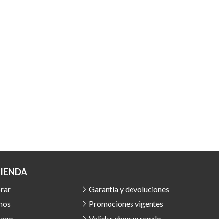
TIENDA
rar
Garantía y devoluciones
mos
Promociones vigentes
pago
Validar cheque regalo