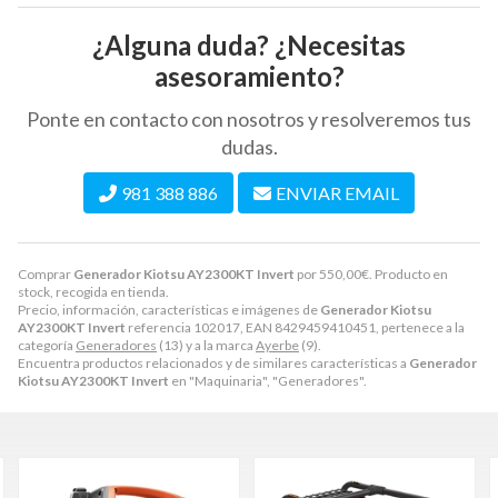
¿Alguna duda? ¿Necesitas
asesoramiento?
Ponte en contacto con nosotros y resolveremos tus
dudas.
981 388 886
ENVIAR EMAIL
Comprar
Generador Kiotsu AY2300KT Invert
por
550,00
€
. Producto en
stock, recogida en tienda.
Precio, información, características e imágenes de
Generador Kiotsu
AY2300KT Invert
referencia 102017, EAN 8429459410451, pertenece a la
categoría
Generadores
(13) y a la marca
Ayerbe
(9).
Encuentra productos relacionados y de similares características a
Generador
Kiotsu AY2300KT Invert
en "Maquinaria", "Generadores".