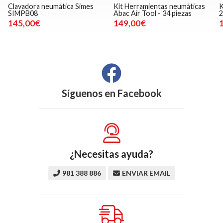
Clavadora neumática Simes
Kit Herramientas neumáticas
SIMPB08
Abac Air Tool - 34 piezas
2
145,00€
149,00€
Síguenos en
Facebook
¿Necesitas ayuda?
981 388 886
ENVIAR EMAIL